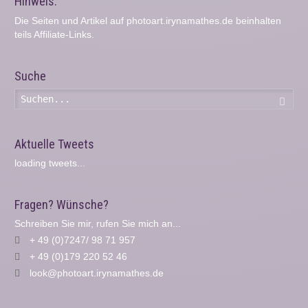
Hinweis:
Die Seiten und Artikel auf photoart.irynamathes.de beinhalten
teils Affiliate-Links.
Suche
Such
Aktuelle Tweets
loading tweets...
Fragen? Wünsche?
Schreiben Sie mir, rufen Sie mich an...
+ 49 (0)7247/ 98 71 957
+ 49 (0)179 220 52 46
look@photoart.irynamathes.de