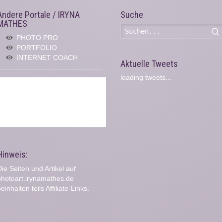
Andere Portale / IRYNA
Suche
MATHES
PHOTO PRO
PORTFOLIO
INTERNET COACH
Aktuelle Tweets
loading tweets...
Hinweis:
ie Seiten und Artikel auf
photoart.irynamathes.de
einhalten teils Affiliate-Links.