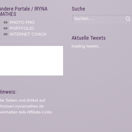
Andere Portale / IRYNA
Suche
MATHES
PHOTO PRO
PORTFOLIO
INTERNET COACH
Aktuelle Tweets
loading tweets...
Hinweis:
ie Seiten und Artikel auf
photoart.irynamathes.de
einhalten teils Affiliate-Links.