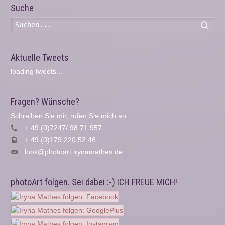
Suche
Such
Aktuelle Tweets
loading tweets...
Fragen? Wünsche?
Schreiben Sie mir, rufen Sie mich an...
+ 49 (0)7247/ 98 71 957
+ 49 (0)179 220 52 46
look@photoart.irynamathes.de
photoArt folgen. Sei dabei :-) ICH FREUE MICH!