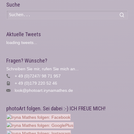
Suche
Such
Aktuelle Tweets
loading tweets...
Fragen? Wünsche?
Schreiben Sie mir, rufen Sie mich an...
+ 49 (0)7247/ 98 71 957
+ 49 (0)179 220 52 46
look@photoart.irynamathes.de
photoArt folgen. Sei dabei :-) ICH FREUE MICH!