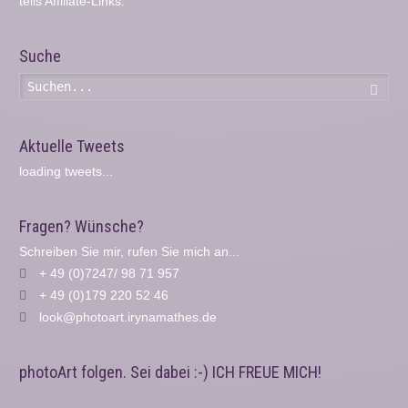
teils Affiliate-Links.
Suche
Such
Aktuelle Tweets
loading tweets...
Fragen? Wünsche?
Schreiben Sie mir, rufen Sie mich an...
+ 49 (0)7247/ 98 71 957
+ 49 (0)179 220 52 46
look@photoart.irynamathes.de
photoArt folgen. Sei dabei :-) ICH FREUE MICH!