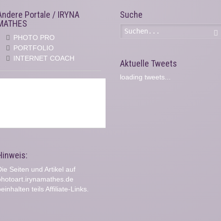
Andere Portale / IRYNA
Suche
MATHES
PHOTO PRO
PORTFOLIO
INTERNET COACH
Aktuelle Tweets
loading tweets...
Hinweis:
ie Seiten und Artikel auf
photoart.irynamathes.de
einhalten teils Affiliate-Links.