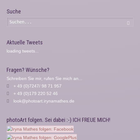
Suche
Such
Aktuelle Tweets
loading tweets...
Fragen? Wünsche?
Schreiben Sie mir, rufen Sie mich an...
+ 49 (0)7247/ 98 71 957
+ 49 (0)179 220 52 46
look@photoart.irynamathes.de
photoArt folgen. Sei dabei :-) ICH FREUE MICH!