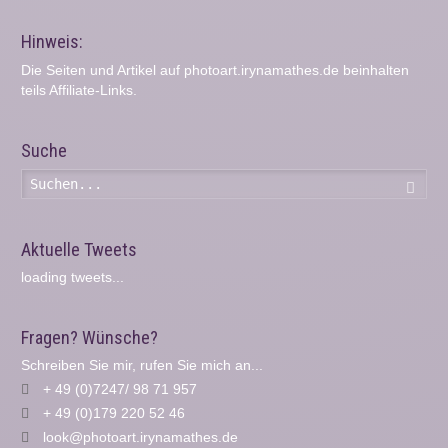
Hinweis:
Die Seiten und Artikel auf photoart.irynamathes.de beinhalten
teils Affiliate-Links.
Suche
Such
Aktuelle Tweets
loading tweets...
Fragen? Wünsche?
Schreiben Sie mir, rufen Sie mich an...
+ 49 (0)7247/ 98 71 957
+ 49 (0)179 220 52 46
look@photoart.irynamathes.de