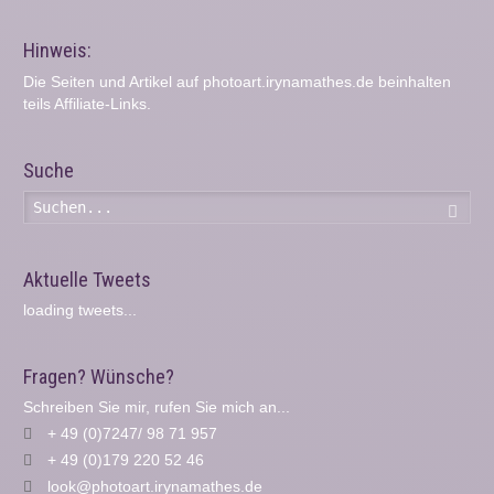
Hinweis:
Die Seiten und Artikel auf photoart.irynamathes.de beinhalten
teils Affiliate-Links.
Suche
Such
Aktuelle Tweets
loading tweets...
Fragen? Wünsche?
Schreiben Sie mir, rufen Sie mich an...
+ 49 (0)7247/ 98 71 957
+ 49 (0)179 220 52 46
look@photoart.irynamathes.de