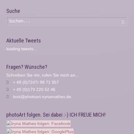
Suche
Such
Aktuelle Tweets
loading tweets...
Fragen? Wünsche?
Schreiben Sie mir, rufen Sie mich an...
+ 49 (0)7247/ 98 71 957
+ 49 (0)179 220 52 46
look@photoart.irynamathes.de
photoArt folgen. Sei dabei :-) ICH FREUE MICH!