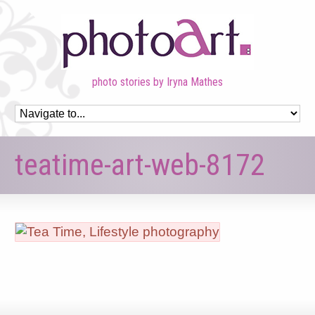
photo stories by Iryna Mathes
teatime-art-web-8172