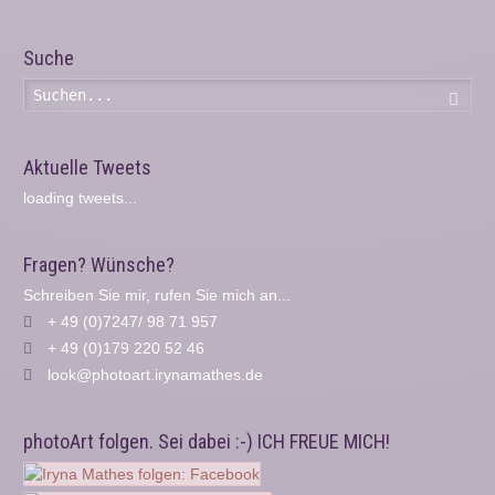
Suche
Such
Aktuelle Tweets
loading tweets...
Fragen? Wünsche?
Schreiben Sie mir, rufen Sie mich an...
+ 49 (0)7247/ 98 71 957
+ 49 (0)179 220 52 46
look@photoart.irynamathes.de
photoArt folgen. Sei dabei :-) ICH FREUE MICH!