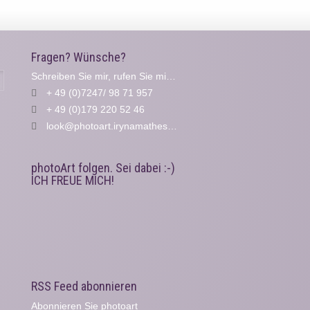
Fragen? Wünsche?
Schreiben Sie mir, rufen Sie mich an...
Suche
+ 49 (0)7247/ 98 71 957
+ 49 (0)179 220 52 46
look@photoart.irynamathes.de
photoArt folgen. Sei dabei :-)
ICH FREUE MICH!
RSS Feed abonnieren
Abonnieren Sie photoart