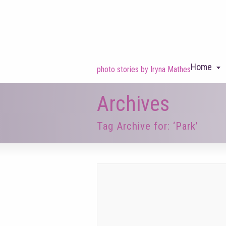
Home
photo stories by Iryna Mathes
Archives
Tag Archive for: ‘Park’