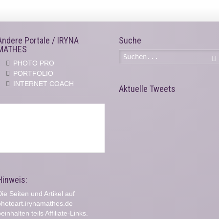
Andere Portale / IRYNA
Suche
MATHES
PHOTO PRO
PORTFOLIO
INTERNET COACH
Aktuelle Tweets
Hinweis:
ie Seiten und Artikel auf
photoart.irynamathes.de
einhalten teils Affiliate-Links.