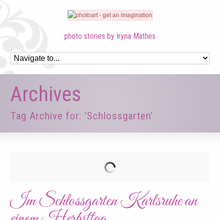
photo stories by Iryna Mathes
Archives
Tag Archive for: ‘Schlossgarten’
Im Schlossgarten Karlsruhe an
einem Herbsttag