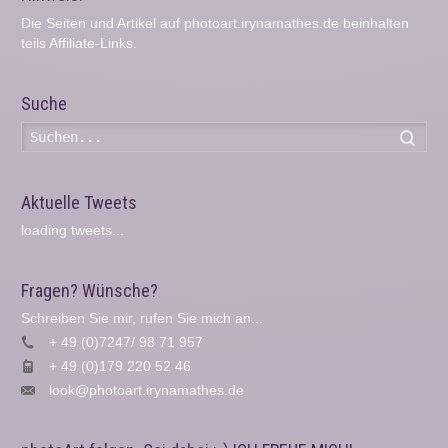
Die Seiten und Artikel auf photoart.irynamathes.de beinhalten
teils Affiliate-Links.
Suche
Such
Aktuelle Tweets
loading tweets...
Fragen? Wünsche?
Schreiben Sie mir, rufen Sie mich an...
+ 49 (0)7247/ 98 71 957
+ 49 (0)179 220 52 46
look@photoart.irynamathes.de