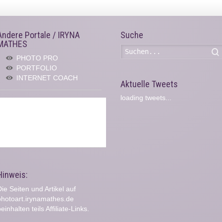
Andere Portale / IRYNA
Suche
MATHES
PHOTO PRO
PORTFOLIO
INTERNET COACH
Aktuelle Tweets
loading tweets...
Hinweis:
ie Seiten und Artikel auf
photoart.irynamathes.de
einhalten teils Affiliate-Links.