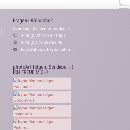
Fragen? Wünsche?
Schreiben Sie mir, rufen Sie mich an...
Suche
+ 49 (0)7247/ 98 71 957
+ 49 (0)179 220 52 46
look@photoart.irynamathes.de
photoArt folgen. Sei dabei :-)
ICH FREUE MICH!