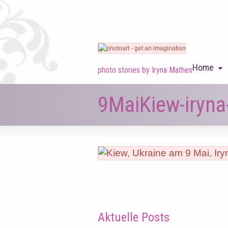
Home
photo stories by Iryna Mathes
9MaiKiew-iryn
Aktuelle Posts