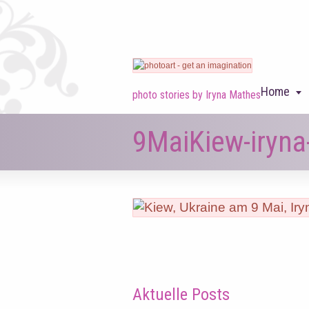
Home
photo stories by Iryna Mathes
9MaiKiew-iryn
Aktuelle Posts