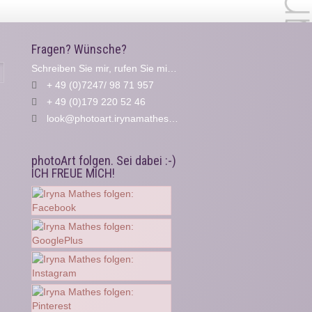
Fragen? Wünsche?
Schreiben Sie mir, rufen Sie mich an...
Suche
+ 49 (0)7247/ 98 71 957
+ 49 (0)179 220 52 46
look@photoart.irynamathes.de
photoArt folgen. Sei dabei :-)
ICH FREUE MICH!