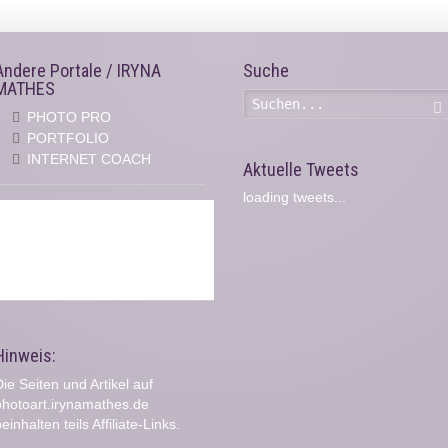
Andere Portale / IRYNA
Suche
MATHES
PHOTO PRO
PORTFOLIO
INTERNET COACH
Aktuelle Tweets
loading tweets...
Hinweis:
ie Seiten und Artikel auf
photoart.irynamathes.de
einhalten teils Affiliate-Links.