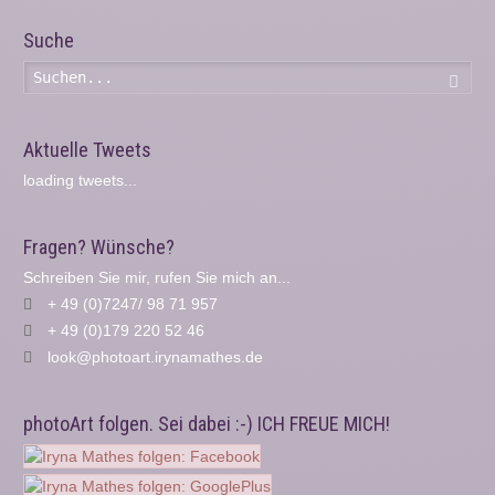
Suche
Such
Aktuelle Tweets
loading tweets...
Fragen? Wünsche?
Schreiben Sie mir, rufen Sie mich an...
+ 49 (0)7247/ 98 71 957
+ 49 (0)179 220 52 46
look@photoart.irynamathes.de
photoArt folgen. Sei dabei :-) ICH FREUE MICH!