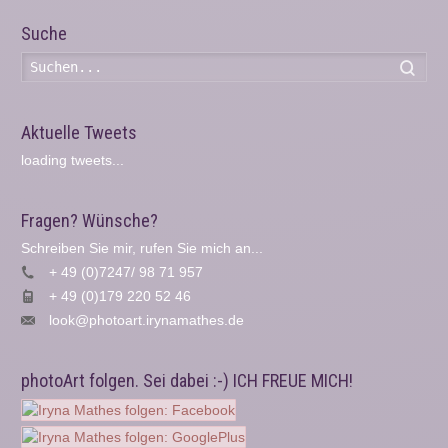
Suche
Such
Aktuelle Tweets
loading tweets...
Fragen? Wünsche?
Schreiben Sie mir, rufen Sie mich an...
+ 49 (0)7247/ 98 71 957
+ 49 (0)179 220 52 46
look@photoart.irynamathes.de
photoArt folgen. Sei dabei :-) ICH FREUE MICH!