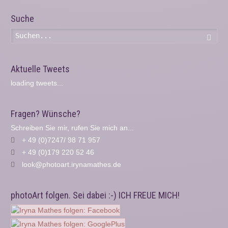
Suche
Such
Aktuelle Tweets
loading tweets...
Fragen? Wünsche?
Schreiben Sie mir, rufen Sie mich an...
+ 49 (0)7247/ 98 71 957
+ 49 (0)179 220 52 46
look@photoart.irynamathes.de
photoArt folgen. Sei dabei :-) ICH FREUE MICH!