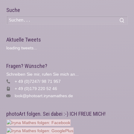
Suche
Such
Aktuelle Tweets
loading tweets...
Fragen? Wünsche?
Schreiben Sie mir, rufen Sie mich an...
+ 49 (0)7247/ 98 71 957
+ 49 (0)179 220 52 46
look@photoart.irynamathes.de
photoArt folgen. Sei dabei :-) ICH FREUE MICH!