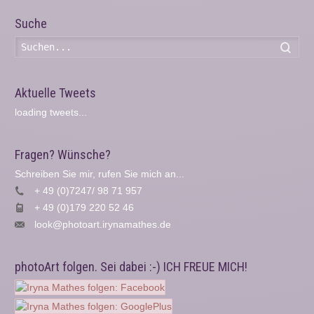
Suche
Such
Aktuelle Tweets
loading tweets...
Fragen? Wünsche?
Schreiben Sie mir, rufen Sie mich an...
+ 49 (0)7247/ 98 71 957
+ 49 (0)179 220 52 46
look@photoart.irynamathes.de
photoArt folgen. Sei dabei :-) ICH FREUE MICH!