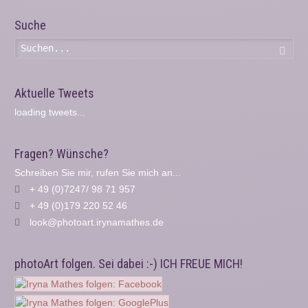
Suche
Such
Aktuelle Tweets
loading tweets...
Fragen? Wünsche?
Schreiben Sie mir, rufen Sie mich an...
+ 49 (0)7247/ 98 71 957
+ 49 (0)179 220 52 46
look@photoart.irynamathes.de
photoArt folgen. Sei dabei :-) ICH FREUE MICH!