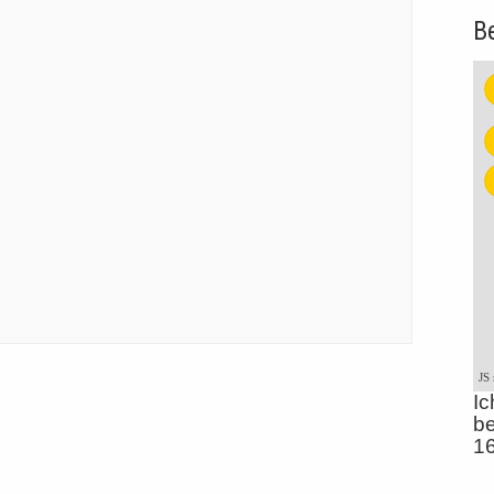
B
JS
Ic
be
1