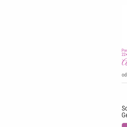
Pre
22×
An
od
S
G