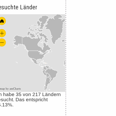
esuchte Länder
 map by amCharts
h habe 35 von 217 Ländern
sucht. Das entspricht
6.13%.