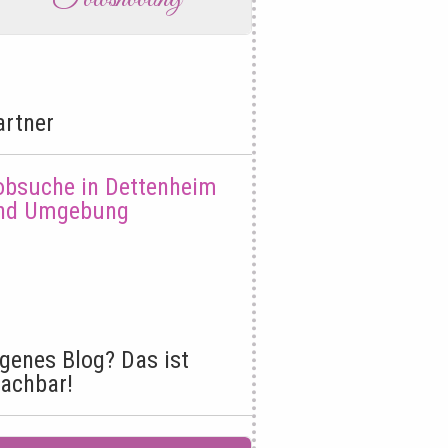
artner
obsuche in Dettenheim
nd Umgebung
igenes Blog? Das ist
achbar!