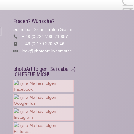
Fragen? Wünsche?
Schreiben Sie mir, rufen Sie mich an...
Suche
+ 49 (0)7247/ 98 71 957
+ 49 (0)179 220 52 46
look@photoart.irynamathes.de
photoArt folgen. Sei dabei :-)
ICH FREUE MICH!