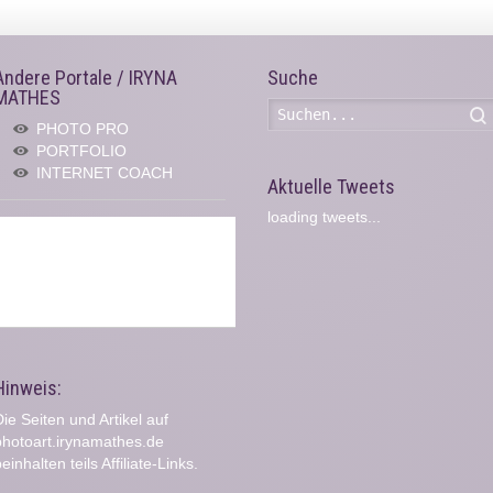
Andere Portale / IRYNA
Suche
MATHES
PHOTO PRO
PORTFOLIO
INTERNET COACH
Aktuelle Tweets
loading tweets...
Hinweis:
ie Seiten und Artikel auf
photoart.irynamathes.de
einhalten teils Affiliate-Links.