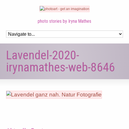
photo stories by Iryna Mathes
Lavendel-2020-
irynamathes-web-8646