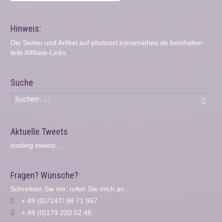
Hinweis:
Die Seiten und Artikel auf photoart.irynamathes.de beinhalten
teils Affiliate-Links.
Suche
Such
Aktuelle Tweets
loading tweets...
Fragen? Wünsche?
Schreiben Sie mir, rufen Sie mich an...
+ 49 (0)7247/ 98 71 957
+ 49 (0)179 220 52 46