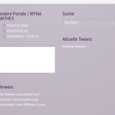
Andere Portale / IRYNA
Suche
MATHES
PHOTO PRO
PORTFOLIO
INTERNET COACH
Aktuelle Tweets
loading tweets...
Hinweis:
ie Seiten und Artikel auf
photoart.irynamathes.de
einhalten teils Affiliate-Links.