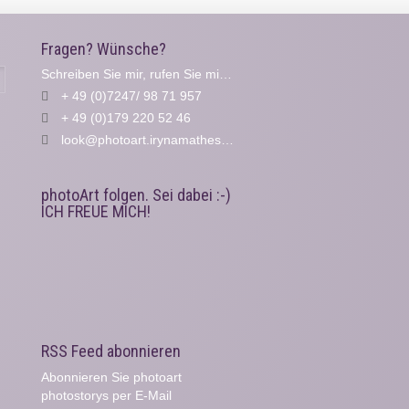
Fragen? Wünsche?
Schreiben Sie mir, rufen Sie mich an...
Suche
+ 49 (0)7247/ 98 71 957
+ 49 (0)179 220 52 46
look@photoart.irynamathes.de
photoArt folgen. Sei dabei :-)
ICH FREUE MICH!
RSS Feed abonnieren
Abonnieren Sie photoart
photostorys per E-Mail