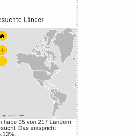
esuchte Länder
 map by amCharts
h habe 35 von 217 Ländern
sucht. Das entspricht
6.13%.