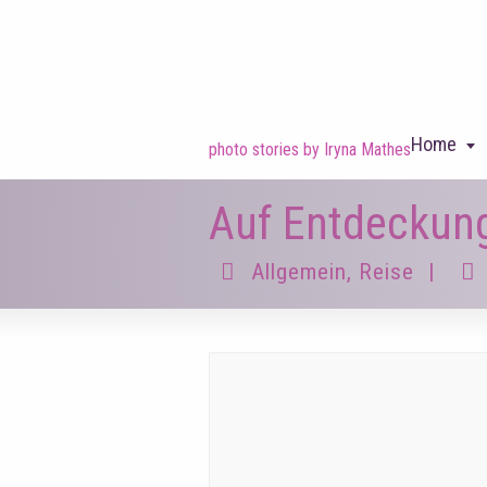
Home
photo stories by Iryna Mathes
Auf Entdeckung
Allgemein
,
Reise
|