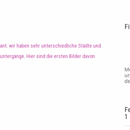
F
ant. wir haben sehr unterschiedliche Städte und
ntergänge. Hier sind die ersten Bilder davon
Me
un
de
F
1