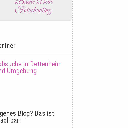
Buche Dein
Fotoshooting
artner
obsuche in Dettenheim
nd Umgebung
igenes Blog? Das ist
achbar!