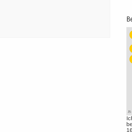
B
JS
Ic
be
1