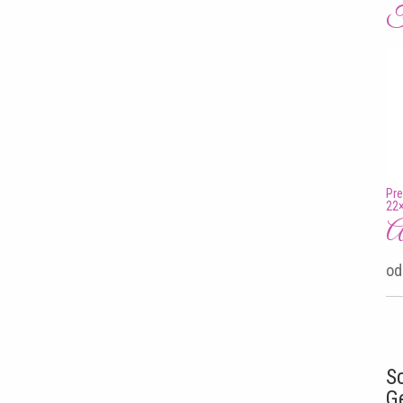
F
Pre
22×
An
od
S
G