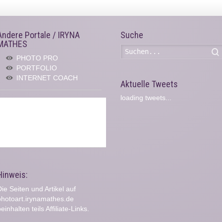
Andere Portale / IRYNA
Suche
MATHES
PHOTO PRO
PORTFOLIO
INTERNET COACH
Aktuelle Tweets
loading tweets...
Hinweis:
ie Seiten und Artikel auf
photoart.irynamathes.de
einhalten teils Affiliate-Links.