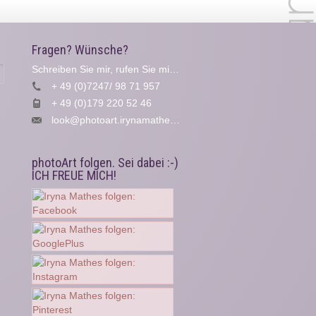
Fragen? Wünsche?
Schreiben Sie mir, rufen Sie mich an...
Suche
+ 49 (0)7247/ 98 71 957
+ 49 (0)179 220 52 46
look@photoart.irynamathes.de
photoArt folgen. Sei dabei :-)
ICH FREUE MICH!