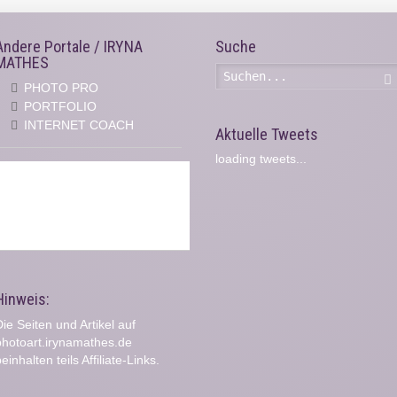
Andere Portale / IRYNA
Suche
MATHES
PHOTO PRO
PORTFOLIO
INTERNET COACH
Aktuelle Tweets
loading tweets...
Hinweis:
ie Seiten und Artikel auf
photoart.irynamathes.de
einhalten teils Affiliate-Links.