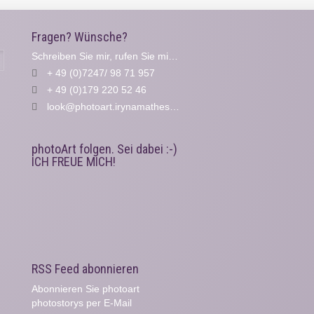
Fragen? Wünsche?
Schreiben Sie mir, rufen Sie mich an...
Suche
+ 49 (0)7247/ 98 71 957
+ 49 (0)179 220 52 46
look@photoart.irynamathes.de
photoArt folgen. Sei dabei :-)
ICH FREUE MICH!
RSS Feed abonnieren
Abonnieren Sie photoart
photostorys per E-Mail