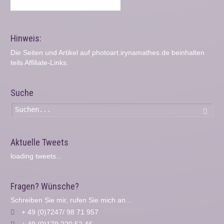
Hinweis:
Die Seiten und Artikel auf photoart.irynamathes.de beinhalten
teils Affiliate-Links.
Suche
Such
Aktuelle Tweets
loading tweets...
Fragen? Wünsche?
Schreiben Sie mir, rufen Sie mich an...
+ 49 (0)7247/ 98 71 957
+ 49 (0)179 220 52 46