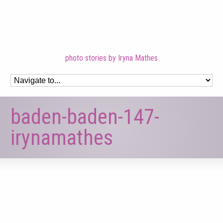
photo stories by Iryna Mathes
baden-baden-147-
irynamathes