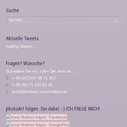
Suche
Such
Aktuelle Tweets
loading tweets...
Fragen? Wünsche?
Schreiben Sie mir, rufen Sie mich an...
+ 49 (0)7247/ 98 71 957
+ 49 (0)179 220 52 46
look@photoart.irynamathes.de
photoArt folgen. Sei dabei :-) ICH FREUE MICH!