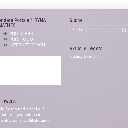
Andere Portale / IRYNA
Suche
MATHES
PHOTO PRO
PORTFOLIO
INTERNET COACH
Aktuelle Tweets
loading tweets...
Hinweis:
ie Seiten und Artikel auf
photoart.irynamathes.de
einhalten teils Affiliate-Links.