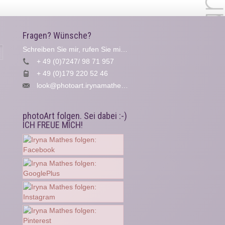
Fragen? Wünsche?
Schreiben Sie mir, rufen Sie mich an...
Suche
+ 49 (0)7247/ 98 71 957
+ 49 (0)179 220 52 46
look@photoart.irynamathes.de
photoArt folgen. Sei dabei :-)
ICH FREUE MICH!