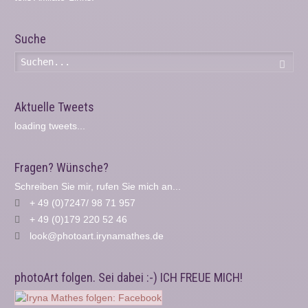
Suche
Such
Aktuelle Tweets
loading tweets...
Fragen? Wünsche?
Schreiben Sie mir, rufen Sie mich an...
+ 49 (0)7247/ 98 71 957
+ 49 (0)179 220 52 46
look@photoart.irynamathes.de
photoArt folgen. Sei dabei :-) ICH FREUE MICH!