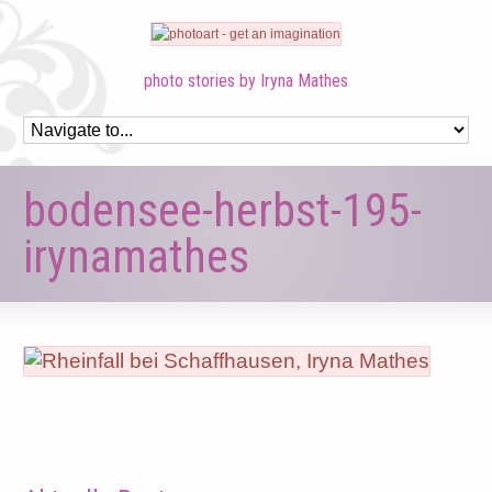
photo stories by Iryna Mathes
bodensee-herbst-195-
irynamathes