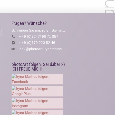
Fragen? Wünsche?
Schreiben Sie mir, rufen Sie mich an...
Suche
+ 49 (0)7247/ 98 71 957
+ 49 (0)179 220 52 46
look@photoart.irynamathes.de
photoArt folgen. Sei dabei :-)
ICH FREUE MICH!