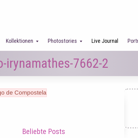
Kollektionen
Photostories
Live Journal
Port
go-irynamathes-7662-2
Beliebte Posts