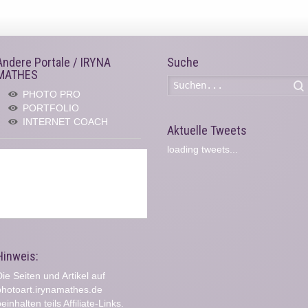
Andere Portale / IRYNA
Suche
MATHES
PHOTO PRO
PORTFOLIO
INTERNET COACH
Aktuelle Tweets
loading tweets...
Hinweis:
ie Seiten und Artikel auf
photoart.irynamathes.de
einhalten teils Affiliate-Links.