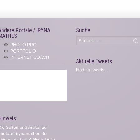
Andere Portale / IRYNA
Suche
MATHES
PHOTO PRO
PORTFOLIO
INTERNET COACH
Aktuelle Tweets
loading tweets...
Hinweis:
ie Seiten und Artikel auf
photoart.irynamathes.de
einhalten teils Affiliate-Links.