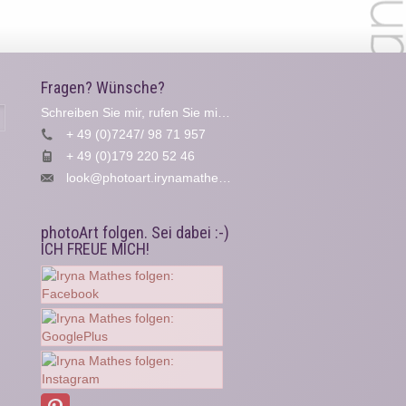
Fragen? Wünsche?
Schreiben Sie mir, rufen Sie mich an...
Suche
+ 49 (0)7247/ 98 71 957
+ 49 (0)179 220 52 46
look@photoart.irynamathes.de
photoArt folgen. Sei dabei :-)
ICH FREUE MICH!