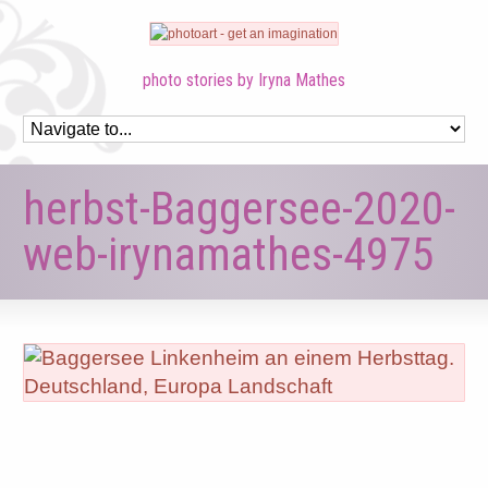
photo stories by Iryna Mathes
herbst-Baggersee-2020-
web-irynamathes-4975