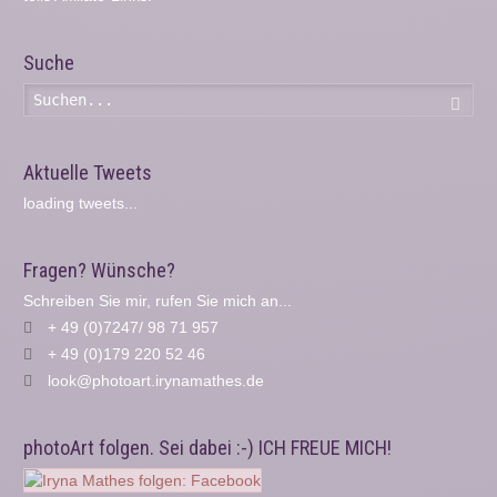
Suche
Such
Aktuelle Tweets
loading tweets...
Fragen? Wünsche?
Schreiben Sie mir, rufen Sie mich an...
+ 49 (0)7247/ 98 71 957
+ 49 (0)179 220 52 46
look@photoart.irynamathes.de
photoArt folgen. Sei dabei :-) ICH FREUE MICH!