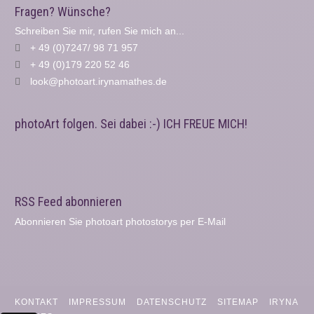
Fragen? Wünsche?
Schreiben Sie mir, rufen Sie mich an...
+ 49 (0)7247/ 98 71 957
+ 49 (0)179 220 52 46
look@photoart.irynamathes.de
photoArt folgen. Sei dabei :-) ICH FREUE MICH!
RSS Feed abonnieren
Abonnieren Sie photoart photostorys per E-Mail
KONTAKT
IMPRESSUM
DATENSCHUTZ
SITEMAP
IRYNA