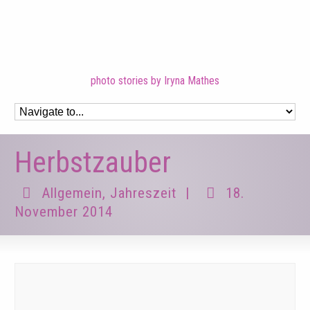
photo stories by Iryna Mathes
Herbstzauber
Allgemein
,
Jahreszeit
|
18.
November 2014