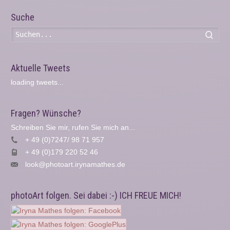
Suche
Such
Aktuelle Tweets
loading tweets...
Fragen? Wünsche?
Schreiben Sie mir, rufen Sie mich an...
+ 49 (0)7247/ 98 71 957
+ 49 (0)179 220 52 46
look@photoart.irynamathes.de
photoArt folgen. Sei dabei :-) ICH FREUE MICH!