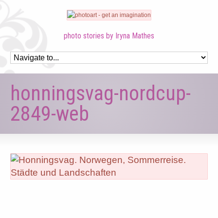
photo stories by Iryna Mathes
honningsvag-nordcup-
2849-web