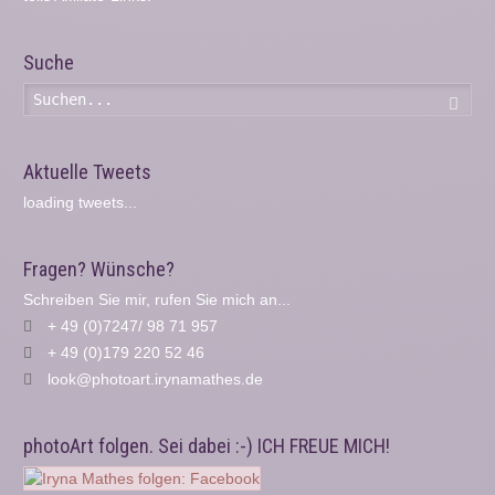
Suche
Such
Aktuelle Tweets
loading tweets...
Fragen? Wünsche?
Schreiben Sie mir, rufen Sie mich an...
+ 49 (0)7247/ 98 71 957
+ 49 (0)179 220 52 46
look@photoart.irynamathes.de
photoArt folgen. Sei dabei :-) ICH FREUE MICH!