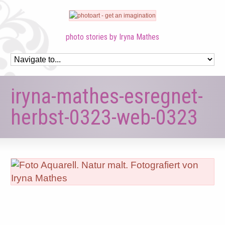
photo stories by Iryna Mathes
iryna-mathes-esregnet-
herbst-0323-web-0323