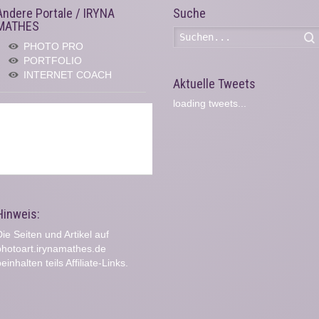
Andere Portale / IRYNA
Suche
MATHES
PHOTO PRO
PORTFOLIO
INTERNET COACH
Aktuelle Tweets
loading tweets...
Hinweis:
ie Seiten und Artikel auf
photoart.irynamathes.de
einhalten teils Affiliate-Links.