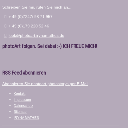
Schreiben Sie mir, rufen Sie mich an...
+ 49 (0)7247/ 98 71 957
+ 49 (0)179 220 52 46
look@photoart.irynamathes.de
photoArt folgen. Sei dabei :-) ICH FREUE MICH!
RSS Feed abonnieren
Abonnieren Sie photoart photostorys per E-Mail
Kontakt
Impressum
Datenschutz
Sitemap
IRYNA MATHES