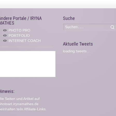
Andere Portale / IRYNA
Suche
MATHES
PHOTO PRO
PORTFOLIO
INTERNET COACH
Aktuelle Tweets
loading tweets...
Hinweis:
ie Seiten und Artikel auf
photoart.irynamathes.de
einhalten teils Affiliate-Links.