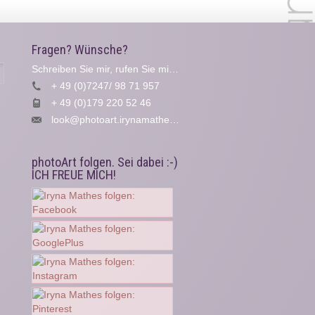
Fragen? Wünsche?
Schreiben Sie mir, rufen Sie mich an...
Suche
+ 49 (0)7247/ 98 71 957
+ 49 (0)179 220 52 46
look@photoart.irynamathes.de
photoArt folgen. Sei dabei :-)
ICH FREUE MICH!