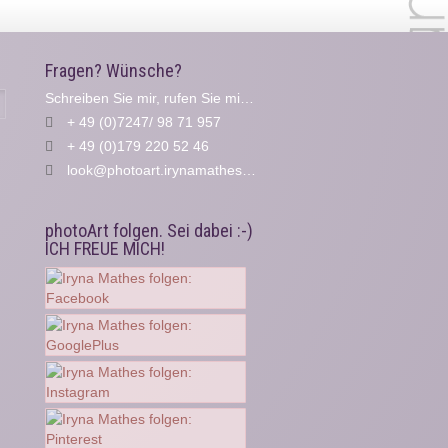
Fragen? Wünsche?
Schreiben Sie mir, rufen Sie mich an...
Suche
+ 49 (0)7247/ 98 71 957
+ 49 (0)179 220 52 46
look@photoart.irynamathes.de
photoArt folgen. Sei dabei :-)
ICH FREUE MICH!