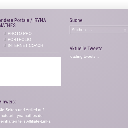
Andere Portale / IRYNA
Suche
MATHES
PHOTO PRO
PORTFOLIO
INTERNET COACH
Aktuelle Tweets
loading tweets...
Hinweis:
ie Seiten und Artikel auf
photoart.irynamathes.de
einhalten teils Affiliate-Links.