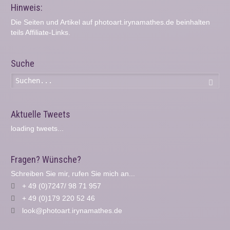
Hinweis:
Die Seiten und Artikel auf photoart.irynamathes.de beinhalten
teils Affiliate-Links.
Suche
Such
Aktuelle Tweets
loading tweets...
Fragen? Wünsche?
Schreiben Sie mir, rufen Sie mich an...
+ 49 (0)7247/ 98 71 957
+ 49 (0)179 220 52 46
look@photoart.irynamathes.de