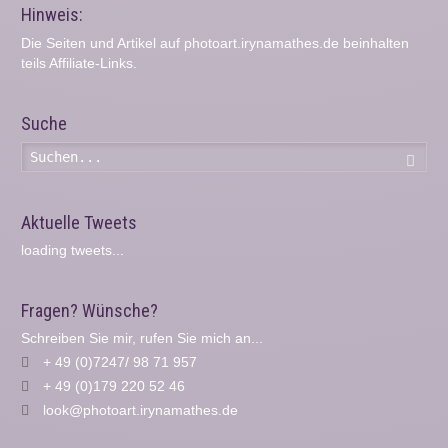
Hinweis:
Die Seiten und Artikel auf photoart.irynamathes.de beinhalten
teils Affiliate-Links.
Suche
Such
Aktuelle Tweets
loading tweets...
Fragen? Wünsche?
Schreiben Sie mir, rufen Sie mich an...
+ 49 (0)7247/ 98 71 957
+ 49 (0)179 220 52 46
look@photoart.irynamathes.de