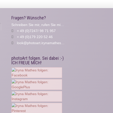
Fragen? Wünsche?
Schreiben Sie mir, rufen Sie mich an...
Suche
+ 49 (0)7247/ 98 71 957
+ 49 (0)179 220 52 46
look@photoart.irynamathes.de
photoArt folgen. Sei dabei :-)
ICH FREUE MICH!