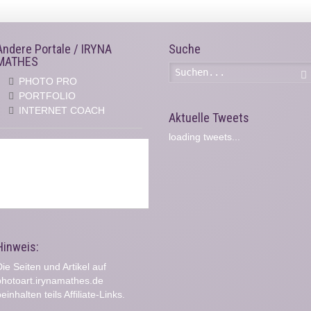
Andere Portale / IRYNA
Suche
MATHES
PHOTO PRO
PORTFOLIO
INTERNET COACH
Aktuelle Tweets
loading tweets...
Hinweis:
ie Seiten und Artikel auf
photoart.irynamathes.de
einhalten teils Affiliate-Links.